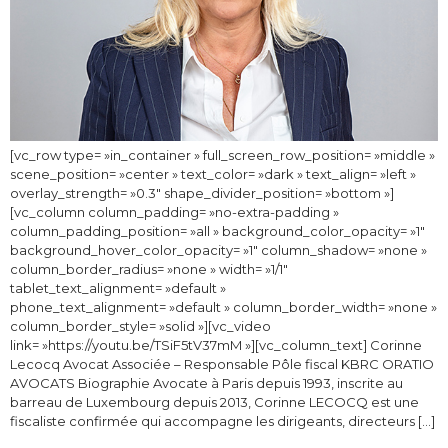
[vc_row type= »in_container » full_screen_row_position= »middle »
scene_position= »center » text_color= »dark » text_align= »left »
overlay_strength= »0.3″ shape_divider_position= »bottom »]
[vc_column column_padding= »no-extra-padding »
column_padding_position= »all » background_color_opacity= »1″
background_hover_color_opacity= »1″ column_shadow= »none »
column_border_radius= »none » width= »1/1″
tablet_text_alignment= »default »
phone_text_alignment= »default » column_border_width= »none »
column_border_style= »solid »][vc_video
link= »https://youtu.be/TSiF5tV37mM »][vc_column_text] Corinne
Lecocq Avocat Associée – Responsable Pôle fiscal KBRC ORATIO
AVOCATS Biographie Avocate à Paris depuis 1993, inscrite au
barreau de Luxembourg depuis 2013, Corinne LECOCQ est une
fiscaliste confirmée qui accompagne les dirigeants, directeurs […]