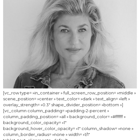
[vc_row type= »in_container » full_screen_row_position= »middle »
scene_position= »center » text_color= »dark » text_align= »left »
overlay_strength= »0.3″ shape_divider_position= »bottom »]
[vc_column column_padding= »padding-2-percent »
column_padding_position= »all » background_color= »#ffffff »
background_color_opacity= »1″
background_hover_color_opacity= »1″ column_shadow= »none »
column_border_radius= »none » width= »1/1″