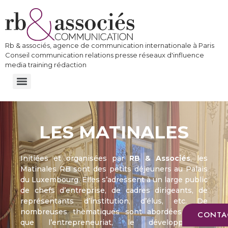
Rb & associés, agence de communication internationale à Paris
Conseil communication relations presse réseaux d'influence
media training rédaction
LES MATINALES
Initiées et organisées par
RB & Associés
, les
Matinales RB sont des petits déjeuners au Palais
du Luxembourg. Elles s’adressent à un large public
de chefs d’entreprise, de cadres dirigeants, de
représentants d’institution, d’élus, etc. De
nombreuses thèmatiques sont abordées telles
CONTA
que l’entrepreneuriat, le développement