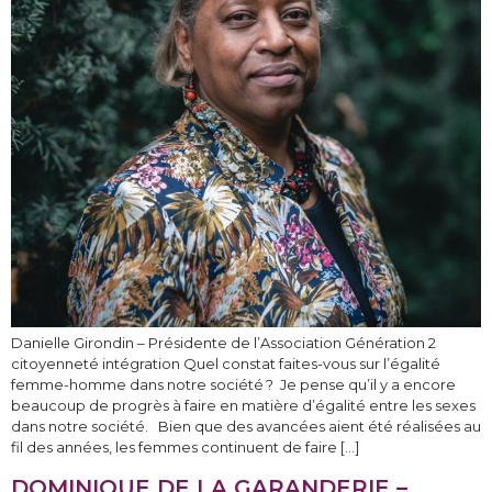
Danielle Girondin – Présidente de l’Association Génération 2
citoyenneté intégration Quel constat faites-vous sur l’égalité
femme-homme dans notre société ? Je pense qu’il y a encore
beaucoup de progrès à faire en matière d’égalité entre les sexes
dans notre société. Bien que des avancées aient été réalisées au
fil des années, les femmes continuent de faire […]
DOMINIQUE DE LA GARANDERIE –