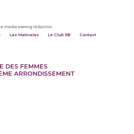
ce media training rédaction
B
Les Matinales
Le Club RB
Contact
LE DES FEMMES
 16ÈME ARRONDISSEMENT