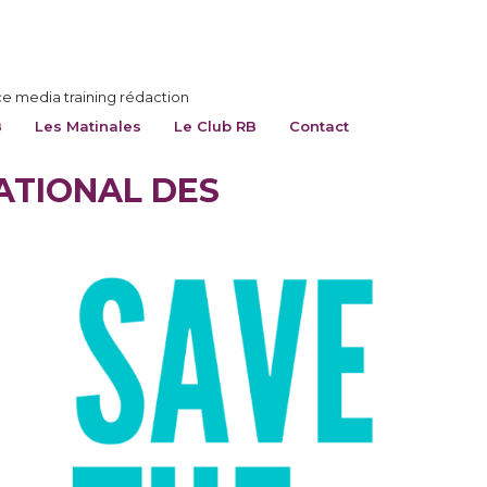
ce media training rédaction
B
Les Matinales
Le Club RB
Contact
ATIONAL DES