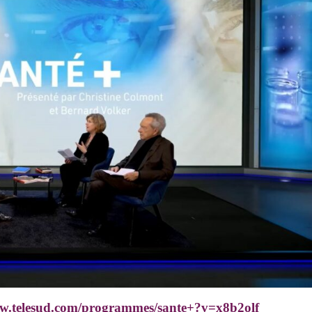
ww.telesud.com/programmes/sante+?v=x8b2olf