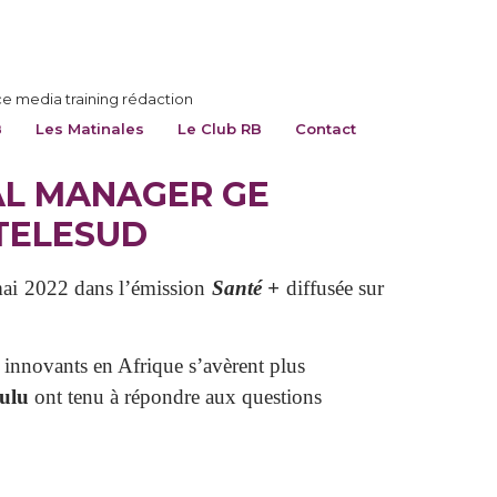
ce media training rédaction
B
Les Matinales
Le Club RB
Contact
AL MANAGER GE
 TELESUD
mai 2022 dans l’émission
Santé +
diffusée sur
x innovants en Afrique s’avèrent plus
Sulu
ont tenu à répondre aux questions