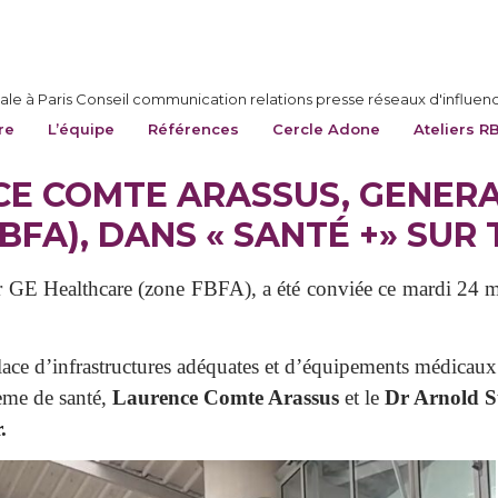
le à Paris Conseil communication relations presse réseaux d'influen
re
L’équipe
Références
Cercle Adone
Ateliers R
CE COMTE ARASSUS, GENER
FA), DANS « SANTÉ +» SUR
 GE Healthcare (zone FBFA), a été conviée ce mardi 24 
place d’infrastructures adéquates et d’équipements médicau
ème de santé,
Laurence Comte Arassus
et le
Dr Arnold 
.