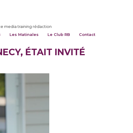
ce media training rédaction
B
Les Matinales
Le Club RB
Contact
CY, ÉTAIT INVITÉ