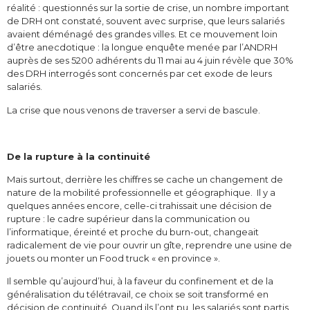
réalité : questionnés sur la sortie de crise, un nombre important
de DRH ont constaté, souvent avec surprise, que leurs salariés
avaient déménagé des grandes villes. Et ce mouvement loin
d’être anecdotique : la longue enquête menée par l’ANDRH
auprès de ses 5200 adhérents du 11 mai au 4 juin révèle que 30%
des DRH interrogés sont concernés par cet exode de leurs
salariés.
La crise que nous venons de traverser a servi de bascule.
De la rupture à la continuité
Mais surtout, derrière les chiffres se cache un changement de
nature de la mobilité professionnelle et géographique. Il y a
quelques années encore, celle-ci trahissait une décision de
rupture : le cadre supérieur dans la communication ou
l’informatique, éreinté et proche du burn-out, changeait
radicalement de vie pour ouvrir un gîte, reprendre une usine de
jouets ou monter un Food truck « en province ».
Il semble qu’aujourd’hui, à la faveur du confinement et de la
généralisation du télétravail, ce choix se soit transformé en
décision de continuité. Quand ils l’ont pu, les salariés sont partis