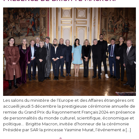
Les salons du ministère de l’Europe et des Affaires étrangères ont
accueilli jeudi 5 décembre la prestigieuse cérémonie annuelle de
remise du Grand Prix du Rayonnement Français 2024 en présence
de personnalités du monde culturel, scientifique, économique et
politique… Brigitte Macron, invitée d’honneur de la cérémonie
Présidée par SAR la princesse Yasmine Murat, l’événement a […]