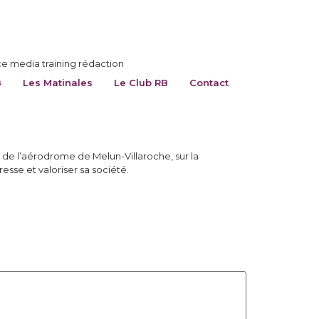
ce media training rédaction
B
Les Matinales
Le Club RB
Contact
 de l’aérodrome de Melun-Villaroche, sur la
sse et valoriser sa société.