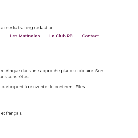
ce media training rédaction
B
Les Matinales
Le Club RB
Contact
 en Afrique dans une approche pluridisciplinaire. Son
ions concrètes.
articipent à réinventer le continent. Elles
et français.