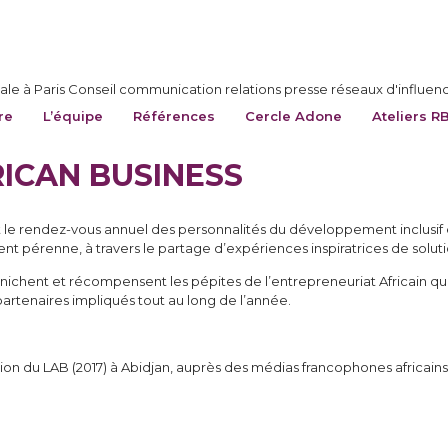
le à Paris Conseil communication relations presse réseaux d'influen
re
L’équipe
Références
Cercle Adone
Ateliers R
RICAN BUSINESS
fait le rendez-vous annuel des personnalités du développement inclusif
t pérenne, à travers le partage d’expériences inspiratrices de solut
ichent et récompensent les pépites de l’entrepreneuriat Africain qui p
tenaires impliqués tout au long de l’année.
ition du LAB (2017) à Abidjan, auprès des médias francophones africains 