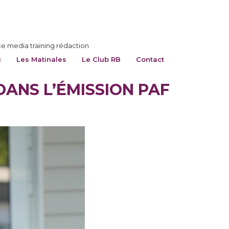
ce media training rédaction
B
Les Matinales
Le Club RB
Contact
DANS L’ÉMISSION PAF