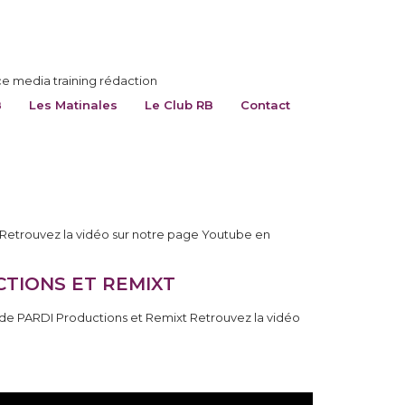
ce media training rédaction
B
Les Matinales
Le Club RB
Contact
L Retrouvez la vidéo sur notre page Youtube en
CTIONS ET REMIXT
r de PARDI Productions et Remixt Retrouvez la vidéo