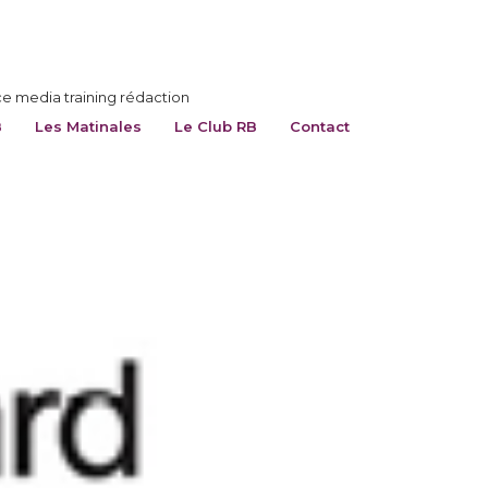
ce media training rédaction
B
Les Matinales
Le Club RB
Contact